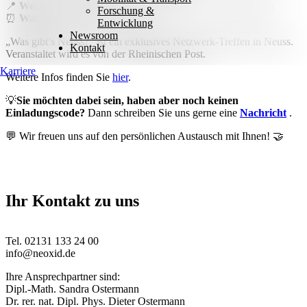
📍
Wo
: Gare du Neuss, Karl-Arnold-Straße 3-5, 41462 Neuss
Forschung &
⏰
Wann
: 20.11.2025 ab 19 Uhr
Entwicklung
Newsroom
„Was gibt’s Neuss?“ ist ein exklusives Netzwerk-Treffen in Neuss.
Kontakt
Veranstaltet wird es von der Rheinischen Post.
Karriere
Weitere Infos finden Sie
hier
.
💡
Sie möchten dabei sein, haben aber noch keinen
Einladungscode?
Dann schreiben Sie uns gerne eine
Nachricht
.
💬 Wir freuen uns auf den persönlichen Austausch mit Ihnen! 🤝
Ihr Kontakt zu uns
Tel. 02131 133 24 00
info@neoxid.de
Ihre Ansprechpartner sind:
Dipl.-Math. Sandra Ostermann
Dr. rer. nat. Dipl. Phys. Dieter Ostermann