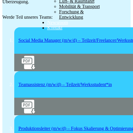
Luft- & Raumfahrt
Überzeugung.
Mobilität & Transport
Forschung &
Entwicklung
Werde Teil unseres Teams:
Newsroom
Kontakt
Social Media Manager (m/w/d) – Teilzeit/Freelancer/Werksst
Teamassistenz (m/w/d) – Teilzeit/Werksstudent*in
Produktionsleiter (m/w/d) – Fokus Skalierung & Optimierun